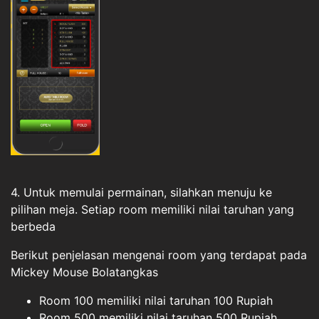
4. Untuk memulai permainan, silahkan menuju ke
pilihan meja. Setiap room memiliki nilai taruhan yang
berbeda
Berikut penjelasan mengenai room yang terdapat pada
Mickey Mouse Bolatangkas
Room 100 memiliki nilai taruhan 100 Rupiah
Room 500 memiliki nilai taruhan 500 Rupiah