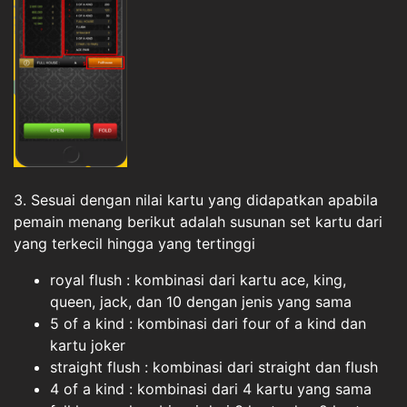
3. Sesuai dengan nilai kartu yang didapatkan apabila
pemain menang berikut adalah susunan set kartu dari
yang terkecil hingga yang tertinggi
royal flush : kombinasi dari kartu ace, king,
queen, jack, dan 10 dengan jenis yang sama
5 of a kind : kombinasi dari four of a kind dan
kartu joker
straight flush : kombinasi dari straight dan flush
4 of a kind : kombinasi dari 4 kartu yang sama